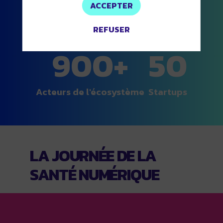
11
100+
ACCEPTER
ème
REFUSER
Édition
Intervenants
900+
50
Acteurs de l'écosystème
Startups
LA JOURNÉE DE LA
SANTÉ NUMÉRIQUE
La journée des
Grandes Tendances de la e-
santé
s'articule autour de quatre temps
forts complémentaires : une
conférence