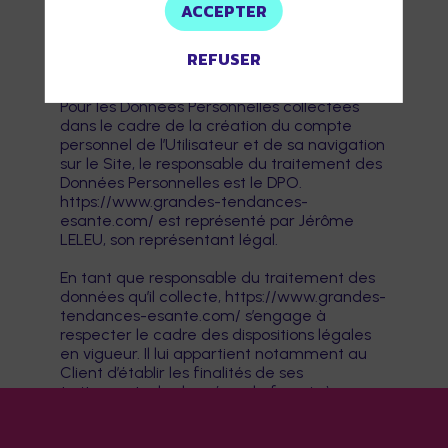
ACCEPTER
Règlement Général sur la Protection des
Données (RGPD : n° 2016-679).
REFUSER
RESPONSABLES DE LA COLLECTE DES
DONNEES PERSONNELLES
Pour les Données Personnelles collectées
dans le cadre de la création du compte
personnel de l’Utilisateur et de sa navigation
sur le Site, le responsable du traitement des
Données Personnelles est le DPO.
https://www.grandes-tendances-
esante.com/ est représenté par Jérôme
LELEU, son représentant légal.
En tant que responsable du traitement des
données qu’il collecte, https://www.grandes-
tendances-esante.com/ s’engage à
respecter le cadre des dispositions légales
en vigueur. Il lui appartient notamment au
Client d’établir les finalités de ses
traitements de données, de fournir à ses
prospects et clients, à partir de la collecte
de leurs consentements, une information