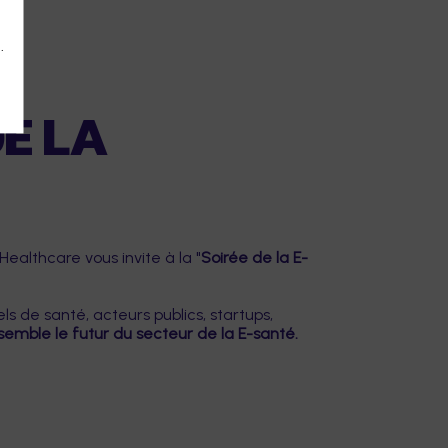
.
DE LA
 Healthcare vous invite à la "
Soirée de la E-
ls de santé, acteurs publics, startups,
emble le futur du secteur de la E-santé.