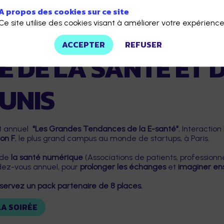
A propos des cookies sur ce site
TEURS
Ce site utilise des cookies visant à améliorer votre expérience
ACCEPTER
REFUSER
E DE LA SANTÉ ET 
UNIS
nt annuel
"Les Grandes Tendances de la E-santé"
, Interaction
ion F
, le plus grand campus au monde de startups, à Paris.
 de
la santé numérique
(Associations de patients, professionne
dez-vous annuel, pour
prolonger les échanges
et
imaginer ens
servez un pack partenaire de 8 places.
LA SOIRÉE