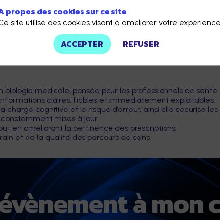
A propos des cookies sur ce site
Ce site utilise des cookies visant à améliorer votre expérience
ACCEPTER
REFUSER
n biologie médicale, pensée pour les professionnels de santé.
formations claires, fiables et immédiatement exploitables.
charge cognitive et le risque d’erreur, ainsi elle sécurise les
et constamment mises à jour.
out en améliorant la pertinence des prescriptions.
ain et de la qualité des parcours de soins.
l'évènement à mon c